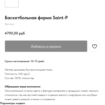
Баскетбольная форма Saint-P
Артикул:
4790,00
руб
Добавить в корзину
Сроки изготовления: 10-15 дней.
Лёгкая, дышащая, быстросохнущая ткань.
Плотность: 160 гр/м2
Состав: 100% полиэстер
Обращаем ваше внимание:
Окончательный оттенок цвета и фактура материала у продукции может немного
отличаться, так как дисплей каждого отдельно взятого смартфона или ноутбука
может давать разный оттенок и искажение.
Параметры модели