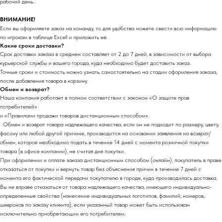
рабочий день.
ВНИМАНИЕ!
Если вы оформляете заказ на команду, то для удобства можете свести всю информацию
по игрокам в таблице Excell и приложить её.
Какие сроки доставки?
Срок доставки заказа в среднем составляет от 2 до 7 дней, в зависимости от выбора
курьерской службы и вашего города, куда необходимо будет доставить заказ.
Точные сроки и стоимость можно узнать самостоятельно на стадии оформления заказа,
после добавления товара в корзину.
Обмен и возврат?
Наша компания работает в полном соответствии с законом «О защите прав
потребителей»
и «Правилами продажи товаров дистанционным способом».
Обмен и возврат товара надлежащего качества, если он не подходит по размеру, цвету,
фасону или любой другой причине, производится на основании заявления на возврат/
обмен, которое необходимо подать в течение 14 дней с момента розничной покупки
товара (в офисе компании), не считая дня покупки.
При оформлении и оплате заказа дистанционным способом (онлайн), покупатель в праве
отказаться от покупки и вернуть товар без объяснения причин в течение 7 дней с
момента его фактической передачи покупателю в городе, куда производилась доставка.
Вы не вправе отказаться от товара надлежащего качества, имеющего индивидуально-
определенные свойства (нанесение индивидуальных логотипов, фамилий, номеров,
шевронов по заказу клиента), если указанный товар может быть использован
исключительно приобретающим его потребителем.