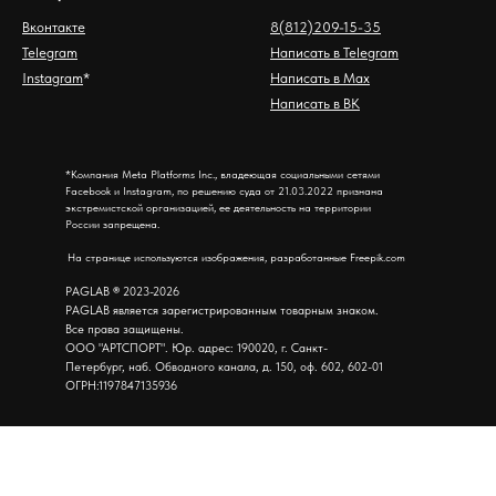
Вконтакте
8(812)209-15-35
Telegram
Написать в Telegram
Instagram
*
Написать в Max
Написать в ВК
*Компания Meta Platforms Inc., владеющая социальными сетями
Facebook и Instagram, по решению суда от 21.03.2022 признана
экстремистской организацией, ее деятельность на территории
России запрещена.
На странице используются изображения, разработанные Freepik.com
PAGLAB
®
2023-2026
PAGLAB является зарегистрированным товарным знаком.
Все права защищены.
ООО "АРТСПОРТ". Юр. адрес: 190020, г. Санкт-
Петербург, наб. Обводного канала, д. 150, оф. 602, 602-01
ОГРН:1197847135936