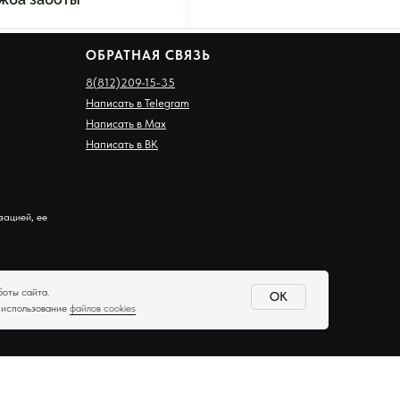
ОБРАТНАЯ СВЯЗЬ
8(812)209-15-35
Написать в Telegram
Написать в Max
Написать в ВК
зацией, ее
боты сайта.
ОК
а использование
файлов cookies