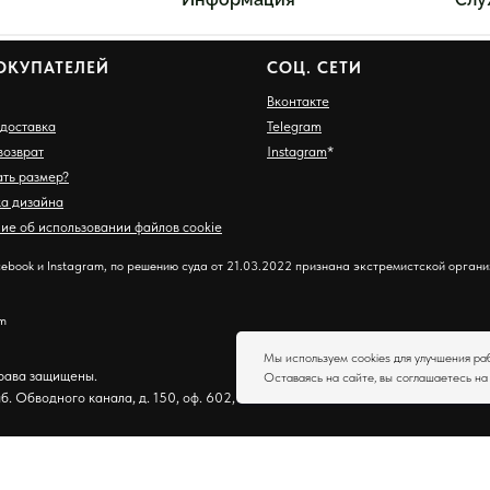
ОКУПАТЕЛЕЙ
СОЦ. СЕТИ
Вконтакте
 доставка
Telegram
возврат
Instagram
*
ать размер?
ка дизайна
ие об использовании файлов cookie
ebook и Instagram, по решению суда от 21.03.2022 признана экстремистской органи
om
Мы используем cookies для улучшения ра
права защищены.
Оставаясь на сайте, вы соглашаетесь н
б. Обводного канала, д. 150, оф. 602, 602-01 ОГРН:1197847135936