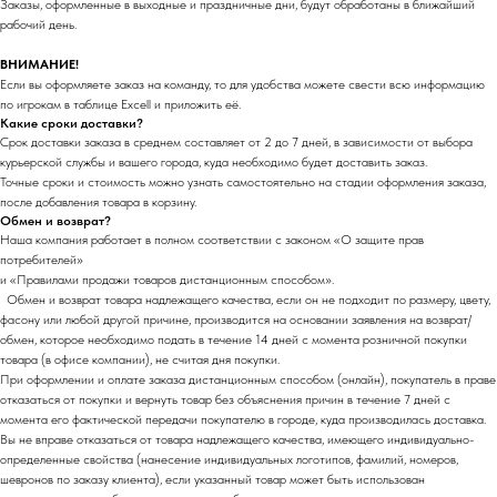
Заказы, оформленные в выходные и праздничные дни, будут обработаны в ближайший
рабочий день.
ВНИМАНИЕ!
Если вы оформляете заказ на команду, то для удобства можете свести всю информацию
по игрокам в таблице Excell и приложить её.
Какие сроки доставки?
Срок доставки заказа в среднем составляет от 2 до 7 дней, в зависимости от выбора
курьерской службы и вашего города, куда необходимо будет доставить заказ.
Точные сроки и стоимость можно узнать самостоятельно на стадии оформления заказа,
после добавления товара в корзину.
Обмен и возврат?
Наша компания работает в полном соответствии с законом «О защите прав
потребителей»
и «Правилами продажи товаров дистанционным способом».
Обмен и возврат товара надлежащего качества, если он не подходит по размеру, цвету,
фасону или любой другой причине, производится на основании заявления на возврат/
обмен, которое необходимо подать в течение 14 дней с момента розничной покупки
товара (в офисе компании), не считая дня покупки.
При оформлении и оплате заказа дистанционным способом (онлайн), покупатель в праве
отказаться от покупки и вернуть товар без объяснения причин в течение 7 дней с
момента его фактической передачи покупателю в городе, куда производилась доставка.
Вы не вправе отказаться от товара надлежащего качества, имеющего индивидуально-
определенные свойства (нанесение индивидуальных логотипов, фамилий, номеров,
шевронов по заказу клиента), если указанный товар может быть использован