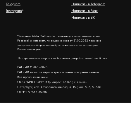
Telegram
Написать в Telegram
Instagram
*
Написать в Max
Написать в ВК
*Компания Meta Platforms Inc., владеющая социальными сетями
Facebook и Instagram, по решению суда от 21.03.2022 признана
экстремистской организацией, ее деятельность на территории
России запрещена.
На странице используются изображения, разработанные Freepik.com
PAGLAB
®
2023-2026
PAGLAB является зарегистрированным товарным знаком.
Все права защищены.
ООО "АРТСПОРТ". Юр. адрес: 190020, г. Санкт-
Петербург, наб. Обводного канала, д. 150, оф. 602, 602-01
ОГРН:1197847135936