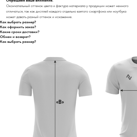
Обращаем ваше внимание:
Окончательный оттенок цвета и фактура материала у продукции может немного
отличаться, так как дисплей каждого отдельно взятого смартфона или ноутбука
может давать разный оттенок и искажение.
Как выбрать размер?
Как оформить заказ?
Какие сроки доставки?
Обмен и возврат?
Как выбрать размер?