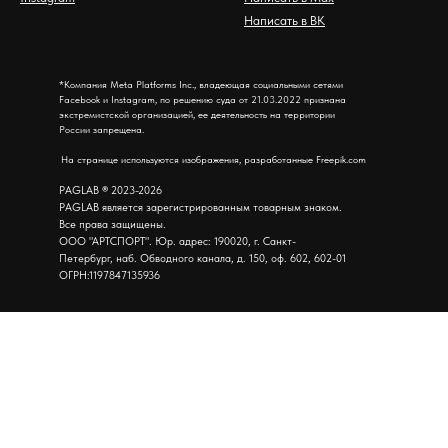
Написать в ВК
*Компания Meta Platforms Inc., владеющая социальными сетями
Facebook и Instagram, по решению суда от 21.03.2022 признана
экстремистской организацией, ее деятельность на территории
России запрещена.
На странице используются изображения, разработанные Freepik.com
PAGLAB
®
2023-2026
PAGLAB является зарегистрированным товарным знаком.
Все права защищены.
ООО "АРТСПОРТ". Юр. адрес: 190020, г. Санкт-
Петербург, наб. Обводного канала, д. 150, оф. 602, 602-01
ОГРН:1197847135936