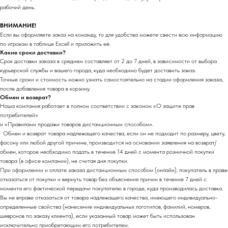
рабочий день.
ВНИМАНИЕ!
Если вы оформляете заказ на команду, то для удобства можете свести всю информацию
по игрокам в таблице Excell и приложить её.
Какие сроки доставки?
Срок доставки заказа в среднем составляет от 2 до 7 дней, в зависимости от выбора
курьерской службы и вашего города, куда необходимо будет доставить заказ.
Точные сроки и стоимость можно узнать самостоятельно на стадии оформления заказа,
после добавления товара в корзину.
Обмен и возврат?
Наша компания работает в полном соответствии с законом «О защите прав
потребителей»
и «Правилами продажи товаров дистанционным способом».
Обмен и возврат товара надлежащего качества, если он не подходит по размеру, цвету,
фасону или любой другой причине, производится на основании заявления на возврат/
обмен, которое необходимо подать в течение 14 дней с момента розничной покупки
товара (в офисе компании), не считая дня покупки.
При оформлении и оплате заказа дистанционным способом (онлайн), покупатель в праве
отказаться от покупки и вернуть товар без объяснения причин в течение 7 дней с
момента его фактической передачи покупателю в городе, куда производилась доставка.
Вы не вправе отказаться от товара надлежащего качества, имеющего индивидуально-
определенные свойства (нанесение индивидуальных логотипов, фамилий, номеров,
шевронов по заказу клиента), если указанный товар может быть использован
исключительно приобретающим его потребителем.