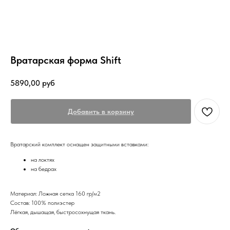
Вратарская форма Shift
5890,00
руб
Добавить в корзину
Вратарский комплект оснащен защитными вставками:
на локтях
на бедрах
Материал: Ложная сетка 160 гр/м2
Состав: 100% полиэстер
Лёгкая, дышащая, быстросохнущая ткань.