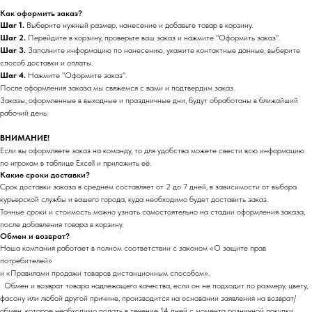
Как оформить заказ?
Шаг 1.
Выберите нужный размер, нанесение и добавьте товар в корзину.
Шаг 2.
Перейдите в корзину, проверьте ваш заказ и нажмите "Оформить заказ".
Шаг 3.
Заполните информацию по нанесению, укажите контактные данные, выберите
способ доставки и оплаты.
Шаг 4.
Нажмите "Оформите заказ".
После оформления заказа мы свяжемся с вами и подтвердим заказ.
Заказы, оформленные в выходные и праздничные дни, будут обработаны в ближайший
рабочий день.
ВНИМАНИЕ!
Если вы оформляете заказ на команду, то для удобства можете свести всю информацию
по игрокам в таблице Excell и приложить её.
Какие сроки доставки?
Срок доставки заказа в среднем составляет от 2 до 7 дней, в зависимости от выбора
курьерской службы и вашего города, куда необходимо будет доставить заказ.
Точные сроки и стоимость можно узнать самостоятельно на стадии оформления заказа,
после добавления товара в корзину.
Обмен и возврат?
Наша компания работает в полном соответствии с законом «О защите прав
потребителей»
и «Правилами продажи товаров дистанционным способом».
Обмен и возврат товара надлежащего качества, если он не подходит по размеру, цвету,
фасону или любой другой причине, производится на основании заявления на возврат/
обмен, которое необходимо подать в течение 14 дней с момента розничной покупки