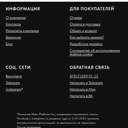
ИНФОРМАЦИЯ
ДЛЯ ПОКУПАТЕЛЕЙ
О компании
Отзывы
Контакты
Оплата и доставка
Реквизиты компании
Обмен и возврат
Вакансии
Как выбрать размер?
Блог
Разработка дизайна
Соглашение об использовании
файлов cookie
СОЦ. СЕТИ
ОБРАТНАЯ СВЯЗЬ
Вконтакте
8(812)209-15-35
Telegram
Написать в Telegram
Instagram
*
Написать в Max
Написать в ВК
*Компания Meta Platforms Inc., владеющая социальными сетями
Facebook и Instagram, по решению суда от 21.03.2022 признана
экстремистской организацией, ее деятельность на территории
России запрещена.