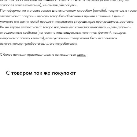
товара (в офисе компании), не считая дня покупки.
При оформлении и оплате заказа дистанционным способом (онлайн), покупатель в праве
отказаться от покупки и вернуть товар без объяснения причин в течение 7 дней с
момента его фактической передачи покупателю в городе, куда производилась доставка.
Вы не вправе отказаться от товара надлежащего качества, имеющего индивидуально-
определенные свойства (нанесение индивидуальных логотипов, фамилий, номеров,
шевронов по заказу клиента), если указанный товар может быть использован
исключительно приобретающим его потребителем.
С более полными правилами можно ознакомиться
здесь.
С товаром так же покупают