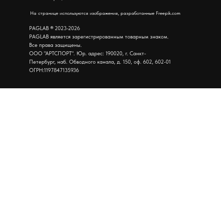
На странице используются изображения, разработанные Freepik.com
PAGLAB
®
2023-2026
PAGLAB является зарегистрированным товарным знаком.
Все права защищены.
ООО "АРТСПОРТ". Юр. адрес: 190020, г. Санкт-
Петербург, наб. Обводного канала, д. 150, оф. 602, 602-01
ОГРН:1197847135936