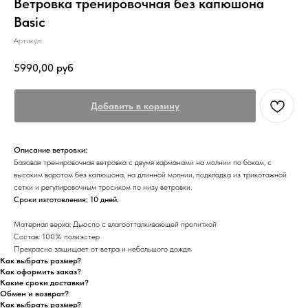
Ветровка тренировочная без капюшона
Basic
Артикул:
5990,00
руб
Добавить в корзину
Описание ветровки:
Базовая тренировочная ветровка с двумя карманами на молнии по бокам, с
высоким воротом без капюшона, на длинной молнии, подкладка из трикотажной
сетки и регулировочным тросиком по низу ветровки.
Сроки изготовления: 10 дней.
Материал верха: Дьюспо с влагоотталкивающей пропиткой
Состав: 100% полиэстер
Прекрасно защищает от ветра и небольшого дождя.
Как выбрать размер?
Как оформить заказ?
Какие сроки доставки?
Обмен и возврат?
Как выбрать размер?