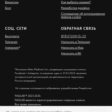
Вакансии
Как выбрать размер?
Блог
Разработка дизайна
Соглашение об использовании
файлов cookie
СОЦ. СЕТИ
ОБРАТНАЯ СВЯЗЬ
Вконтакте
8(812)209-15-35
Telegram
Написать в Telegram
Instagram
*
Написать в Max
Написать в ВК
*Компания Meta Platforms Inc., владеющая социальными сетями
Facebook и Instagram, по решению суда от 21.03.2022 признана
экстремистской организацией, ее деятельность на территории
России запрещена.
На странице используются изображения, разработанные Freepik.com
PAGLAB
®
2023-2026
PAGLAB является зарегистрированным товарным знаком.
Все права защищены.
ООО "АРТСПОРТ". Юр. адрес: 190020, г. Санкт-
Мы используем cookies для улучшения работы сайта.