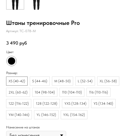
Штаны тренировочные Pro
Артикул:
TC-078-M
3 490
руб
Цвет
Размер:
XS (40-42)
S (44-46)
M (48-50)
L (52-54)
XL (56-58)
2XL (60-62)
104 (98-104)
110 (104-110)
116 (110-116)
122 (116-122)
128 (122-128)
YXS (128-134)
YS (134-140)
YM (140-146)
YL (146-152)
YXL (154-162)
Нанесение на штанах