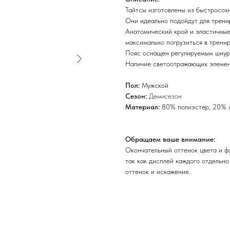
Тайтсы изготовлены из быстросох
Они идеально подойдут для тренир
Анатомический крой и эластичные
максимально погрузиться в трени
Пояс оснащен регулируемым шнур
Наличие светоотражающих элемент
Пол:
Мужской
Сезон:
Демисезон
Материал:
80% полиэстер, 20% 
Обращаем ваше внимание:
Окончательный оттенок цвета и ф
так как дисплей каждого отдельно
оттенок и искажение.