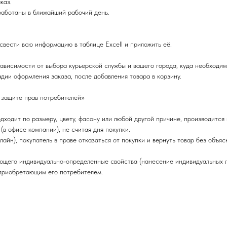
каз.
работаны в ближайший рабочий день.
 свести всю информацию в таблице Excell и приложить её.
зависимости от выбора курьерской службы и вашего города, куда необходим
дии оформления заказа, после добавления товара в корзину.
 защите прав потребителей»
ходит по размеру, цвету, фасону или любой другой причине, производится
(в офисе компании), не считая дня покупки.
йн), покупатель в праве отказаться от покупки и вернуть товар без объяс
ющего индивидуально-определенные свойства (нанесение индивидуальных ло
 приобретающим его потребителем.