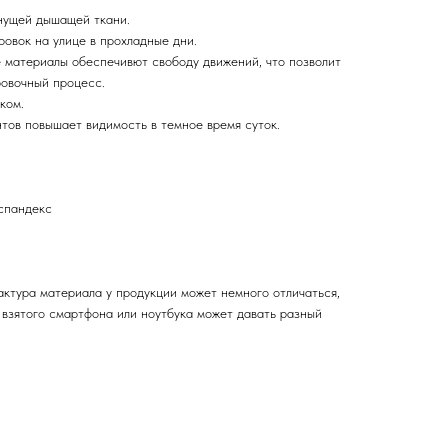
нущей дышащей ткани.
овок на улице в прохладные дни.
 материалы обеспечивют свободу движений, что позволит
ровочный процесс.
ком.
ов повышает видимость в темное время суток.
спандекс
актура материала у продукции может немного отличаться,
 взятого смартфона или ноутбука может давать разный