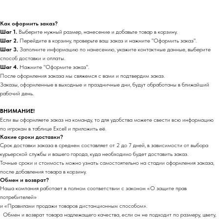
Как оформить заказ?
Шаг 1.
Выберите нужный размер, нанесение и добавьте товар в корзину.
Шаг 2.
Перейдите в корзину, проверьте ваш заказ и нажмите "Оформить заказ".
Шаг 3.
Заполните информацию по нанесению, укажите контактные данные, выберите
способ доставки и оплаты.
Шаг 4.
Нажмите "Оформите заказ".
После оформления заказа мы свяжемся с вами и подтвердим заказ.
Заказы, оформленные в выходные и праздничные дни, будут обработаны в ближайший
рабочий день.
ВНИМАНИЕ!
Если вы оформляете заказ на команду, то для удобства можете свести всю информацию
по игрокам в таблице Excell и приложить её.
Какие сроки доставки?
Срок доставки заказа в среднем составляет от 2 до 7 дней, в зависимости от выбора
курьерской службы и вашего города, куда необходимо будет доставить заказ.
Точные сроки и стоимость можно узнать самостоятельно на стадии оформления заказа,
после добавления товара в корзину.
Обмен и возврат?
Наша компания работает в полном соответствии с законом «О защите прав
потребителей»
и «Правилами продажи товаров дистанционным способом».
Обмен и возврат товара надлежащего качества, если он не подходит по размеру, цвету,