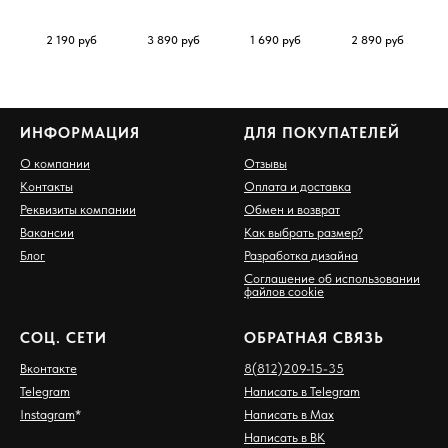
Basic
Pro
ка
с
2 190
руб
3 890
руб
1 690
руб
2 890
руб
ИНФОРМАЦИЯ
ДЛЯ ПОКУПАТЕЛЕЙ
О компании
Отзывы
Контакты
Оплата и доставка
Реквизиты компании
Обмен и возврат
Вакансии
Как выбрать размер?
Блог
Разработка дизайна
Соглашение об использовании
файлов cookie
СОЦ. СЕТИ
ОБРАТНАЯ СВЯЗЬ
Вконтакте
8(812)209-15-35
Telegram
Написать в Telegram
Instagram
*
Написать в Max
Написать в ВК