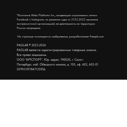
*Компания Meta Platforms Inc., владеющая социальными сетями
Facebook и Instagram, по решению суда от 21.03.2022 признана
экстремистской организацией, ее деятельность на территории
России запрещена.
На странице используются изображения, разработанные Freepik.com
PAGLAB
®
2023-2026
PAGLAB является зарегистрированным товарным знаком.
Все права защищены.
ООО "АРТСПОРТ". Юр. адрес: 190020, г. Санкт-
Петербург, наб. Обводного канала, д. 150, оф. 602, 602-01
ОГРН:1197847135936