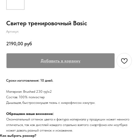
Свитер тренировочный Basic
Артикул:
2190,00
руб
Добавить в корзину
Сроки изготовления: 10 дней.
Материал: Brushed 230 гр/м2
Состав: 100% полиэстер
Дышащая, быстросохнущая ткань с микрофлисом изнутри.
Обращаем ваше внимание:
Окончательный оттенок цвета и фактура материала у продукции может немного
отличаться, так как дисплей каждого отдельно взятого смартфона или ноутбука
может давать разный оттенок и искажение.
Как выбрать размер?