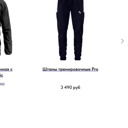
чная с
Штаны тренировочные Pro
ic
нии
3 490
руб