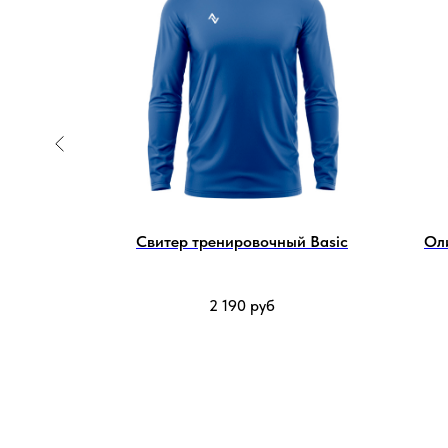
 Basic
Свитер тренировочный Basic
Ол
2 190
руб