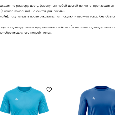
ходит по размеру, цвету, фасону или любой другой причине, производится
(в офисе компании), не считая дня покупки.
йн), покупатель в праве отказаться от покупки и вернуть товар без объяс
ющего индивидуально-определенные свойства (нанесение индивидуальных ло
 приобретающим его потребителем.