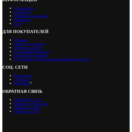
О компании
Контакты
Реквизиты компании
Вакансии
Блог
ДЛЯ ПОКУПАТЕЛЕЙ
Отзывы
Оплата и доставка
Обмен и возврат
Как выбрать размер?
Разработка дизайна
Соглашение об использовании файлов cookie
СОЦ. СЕТИ
Вконтакте
Telegram
Instagram
*
ОБРАТНАЯ СВЯЗЬ
8(812)209-15-35
Написать в Telegram
Написать в Max
Написать в ВК