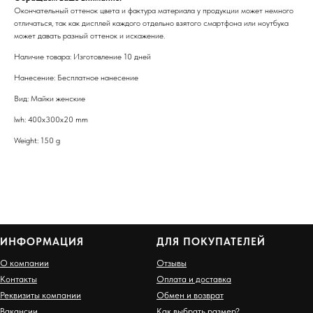
Окончательный оттенок цвета и фактура материала у продукции может немного
отличаться, так как дисплей каждого отдельно взятого смартфона или ноутбука
может давать разный оттенок и искажение.
Наличие товара: Изготовление 10 дней
Нанесение: Бесплатное нанесение
Вид: Майки женские
lwh: 400x300x20 mm
Weight: 150 g
ИНФОРМАЦИЯ
ДЛЯ ПОКУПАТЕЛЕЙ
О компании
Отзывы
Контакты
Оплата и доставка
Реквизиты компании
Обмен и возврат
Вакансии
Как выбрать размер?