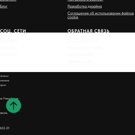
Блог
Разработка дизайна
Соглашение об использовании файлов
cookie
СОЦ. СЕТИ
ОБРАТНАЯ СВЯЗЬ
Вконтакте
8(812)209-15-35
Telegram
Написать в Telegram
Instagram
*
Написать в Max
Написать в ВК
сетями
ризнана
тории
е Freepik.com
аком.
 602-01