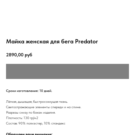
Майка женская для бега Predator
2890,00
руб
Сроки изготовления: 10 дней.
Лёгкая, дышащая, быстросохнущая ткань.
Светоотражающие элементы спереди и на спине.
Разрезы снизу по бокам изделия.
Плотность: 130 гр/м2
Состав: 90% полиэстер, 10% спандекс
Обращаем ваше внимание: