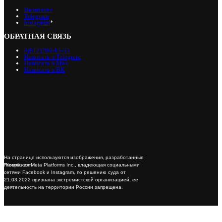
Вконтакте
Telegram
Instagram
*
ОБРАТНАЯ СВЯЗЬ
8(812)209-15-35
Написать в Telegram
Написать в Max
Написать в ВК
На странице используются изображения, разработанные
*Компания Meta Platforms Inc., владеющая социальными
Freepik.com
сетями Facebook и Instagram, по решению суда от
21.03.2022 признана экстремистской организацией, ее
деятельность на территории России запрещена.