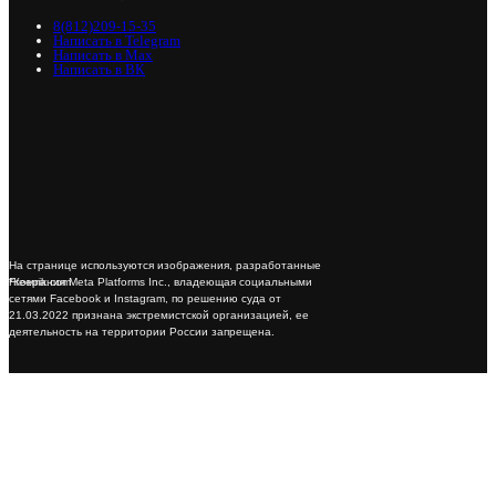
8(812)209-15-35
Написать в Telegram
Написать в Max
Написать в ВК
На странице используются изображения, разработанные
*Компания Meta Platforms Inc., владеющая социальными
Freepik.com
сетями Facebook и Instagram, по решению суда от
21.03.2022 признана экстремистской организацией, ее
деятельность на территории России запрещена.