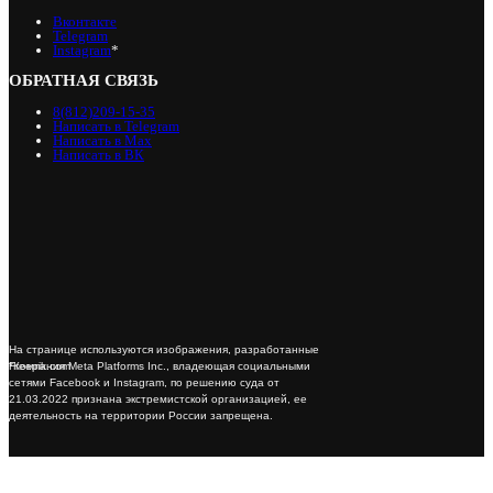
Вконтакте
Telegram
Instagram
*
ОБРАТНАЯ СВЯЗЬ
8(812)209-15-35
Написать в Telegram
Написать в Max
Написать в ВК
На странице используются изображения, разработанные
*Компания Meta Platforms Inc., владеющая социальными
Freepik.com
сетями Facebook и Instagram, по решению суда от
21.03.2022 признана экстремистской организацией, ее
деятельность на территории России запрещена.