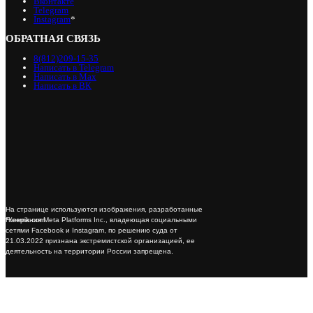
Вконтакте
Telegram
Instagram
*
ОБРАТНАЯ СВЯЗЬ
8(812)209-15-35
Написать в Telegram
Написать в Max
Написать в ВК
На странице используются изображения, разработанные
*Компания Meta Platforms Inc., владеющая социальными
Freepik.com
сетями Facebook и Instagram, по решению суда от
21.03.2022 признана экстремистской организацией, ее
деятельность на территории России запрещена.