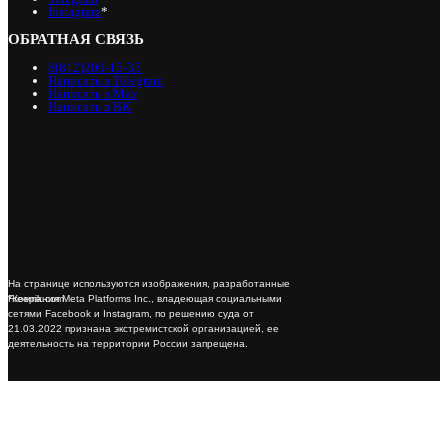
Instagram
*
ОБРАТНАЯ СВЯЗЬ
8(812)209-15-35
Написать в Telegram
Написать в Max
Написать в ВК
На странице используются изображения, разработанные
*Компания Meta Platforms Inc., владеющая социальными
Freepik.com
сетями Facebook и Instagram, по решению суда от
21.03.2022 признана экстремистской организацией, ее
деятельность на территории России запрещена.