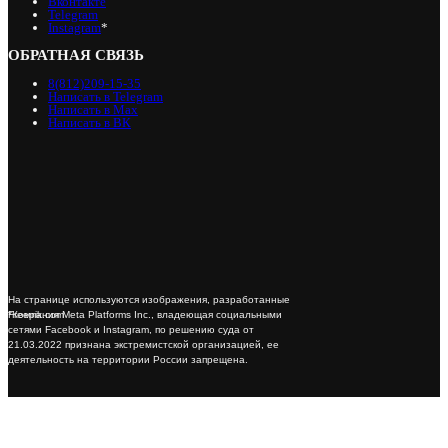
Вконтакте
Telegram
Instagram
*
ОБРАТНАЯ СВЯЗЬ
8(812)209-15-35
Написать в Telegram
Написать в Max
Написать в ВК
На странице используются изображения, разработанные
*Компания Meta Platforms Inc., владеющая социальными
Freepik.com
сетями Facebook и Instagram, по решению суда от
21.03.2022 признана экстремистской организацией, ее
деятельность на территории России запрещена.