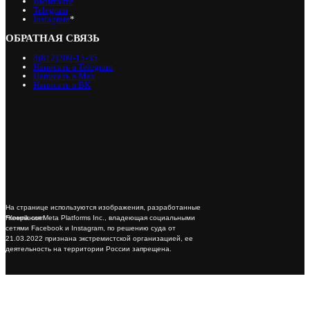
Вконтакте
Telegram
Instagram
*
ОБРАТНАЯ СВЯЗЬ
8(812)209-15-35
Написать в Telegram
Написать в Max
Написать в ВК
На странице используются изображения, разработанные
*Компания Meta Platforms Inc., владеющая социальными
Freepik.com
сетями Facebook и Instagram, по решению суда от
21.03.2022 признана экстремистской организацией, ее
деятельность на территории России запрещена.