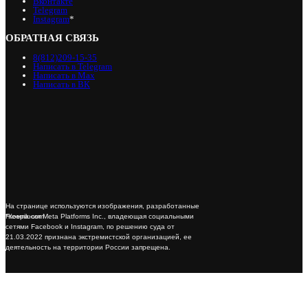
Вконтакте
Telegram
Instagram
*
ОБРАТНАЯ СВЯЗЬ
8(812)209-15-35
Написать в Telegram
Написать в Max
Написать в ВК
На странице используются изображения, разработанные
*Компания Meta Platforms Inc., владеющая социальными
Freepik.com
сетями Facebook и Instagram, по решению суда от
21.03.2022 признана экстремистской организацией, ее
деятельность на территории России запрещена.