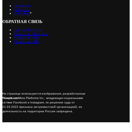
Вконтакте
Telegram
Instagram
*
ОБРАТНАЯ СВЯЗЬ
8(812)209-15-35
Написать в Telegram
Написать в Max
Написать в ВК
На странице используются изображения, разработанные
*Компания Meta Platforms Inc., владеющая социальными
Freepik.com
сетями Facebook и Instagram, по решению суда от
21.03.2022 признана экстремистской организацией, ее
деятельность на территории России запрещена.