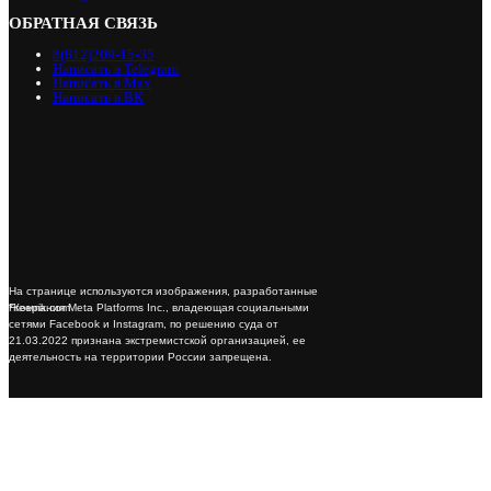
ОБРАТНАЯ СВЯЗЬ
8(812)209-15-35
Написать в Telegram
Написать в Max
Написать в ВК
На странице используются изображения, разработанные
*Компания Meta Platforms Inc., владеющая социальными
Freepik.com
сетями Facebook и Instagram, по решению суда от
21.03.2022 признана экстремистской организацией, ее
деятельность на территории России запрещена.