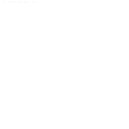
01 ОГРН:1197847135936