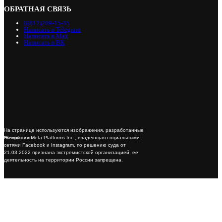
ОБРАТНАЯ СВЯЗЬ
8(812)209-15-35
Написать в Telegram
Написать в Max
Написать в ВК
На странице используются изображения, разработанные
*Компания Meta Platforms Inc., владеющая социальными
Freepik.com
сетями Facebook и Instagram, по решению суда от
21.03.2022 признана экстремистской организацией, ее
деятельность на территории России запрещена.