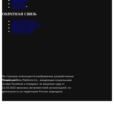
Вконтакте
Telegram
Instagram
*
ОБРАТНАЯ СВЯЗЬ
8(812)209-15-35
Написать в Telegram
Написать в Max
Написать в ВК
На странице используются изображения, разработанные
*Компания Meta Platforms Inc., владеющая социальными
Freepik.com
сетями Facebook и Instagram, по решению суда от
21.03.2022 признана экстремистской организацией, ее
деятельность на территории России запрещена.