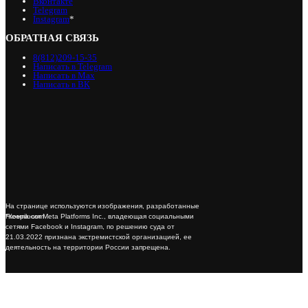
Вконтакте
Telegram
Instagram
*
ОБРАТНАЯ СВЯЗЬ
8(812)209-15-35
Написать в Telegram
Написать в Max
Написать в ВК
На странице используются изображения, разработанные
*Компания Meta Platforms Inc., владеющая социальными
Freepik.com
сетями Facebook и Instagram, по решению суда от
21.03.2022 признана экстремистской организацией, ее
деятельность на территории России запрещена.