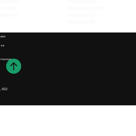
Вконтакте
8(812)209-15-35
Telegram
Написать в Telegram
Instagram
*
Написать в Max
Написать в ВК
ными
 ее
отанные
м
, 602-