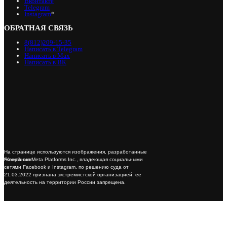
Вконтакте
Telegram
Instagram
*
ОБРАТНАЯ СВЯЗЬ
8(812)209-15-35
Написать в Telegram
Написать в Max
Написать в ВК
На странице используются изображения, разработанные
*Компания Meta Platforms Inc., владеющая социальными
Freepik.com
сетями Facebook и Instagram, по решению суда от
21.03.2022 признана экстремистской организацией, ее
деятельность на территории России запрещена.