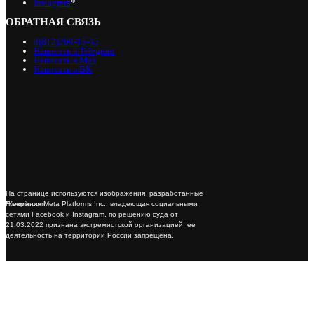
Instagram
*
ОБРАТНАЯ СВЯЗЬ
8(812)209-15-35
Написать в Telegram
Написать в Max
Написать в ВК
На странице используются изображения, разработанные
*Компания Meta Platforms Inc., владеющая социальными
Freepik.com
сетями Facebook и Instagram, по решению суда от
21.03.2022 признана экстремистской организацией, ее
деятельность на территории России запрещена.