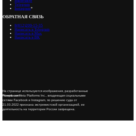
Вконтакте
Telegram
Instagram
*
ОБРАТНАЯ СВЯЗЬ
8(812)209-15-35
Написать в Telegram
Написать в Max
Написать в ВК
На странице используются изображения, разработанные
*Компания Meta Platforms Inc., владеющая социальными
Freepik.com
сетями Facebook и Instagram, по решению суда от
21.03.2022 признана экстремистской организацией, ее
деятельность на территории России запрещена.