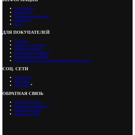
О компании
Контакты
Реквизиты компании
Вакансии
Блог
ДЛЯ ПОКУПАТЕЛЕЙ
Отзывы
Оплата и доставка
Обмен и возврат
Как выбрать размер?
Разработка дизайна
Соглашение об использовании файлов cookie
СОЦ. СЕТИ
Вконтакте
Telegram
Instagram
*
ОБРАТНАЯ СВЯЗЬ
8(812)209-15-35
Написать в Telegram
Написать в Max
Написать в ВК