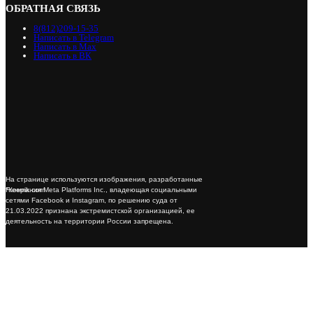
ОБРАТНАЯ СВЯЗЬ
8(812)209-15-35
Написать в Telegram
Написать в Max
Написать в ВК
На странице используются изображения, разработанные
*Компания Meta Platforms Inc., владеющая социальными
Freepik.com
сетями Facebook и Instagram, по решению суда от
21.03.2022 признана экстремистской организацией, ее
деятельность на территории России запрещена.