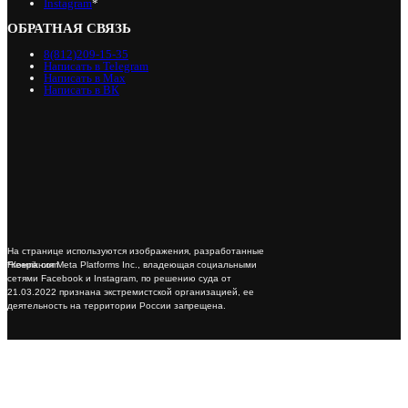
Instagram
*
ОБРАТНАЯ СВЯЗЬ
8(812)209-15-35
Написать в Telegram
Написать в Max
Написать в ВК
На странице используются изображения, разработанные
*Компания Meta Platforms Inc., владеющая социальными
Freepik.com
сетями Facebook и Instagram, по решению суда от
21.03.2022 признана экстремистской организацией, ее
деятельность на территории России запрещена.