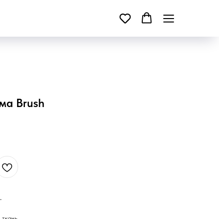
ма Brush
.
 ткань.