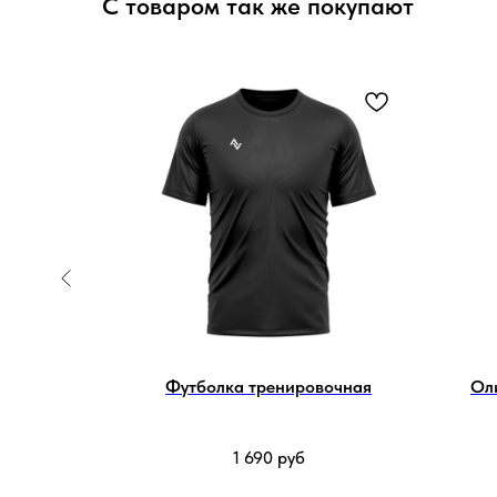
С товаром так же покупают
ная с
Футболка тренировочная
Ол
c
ии
1 690
руб