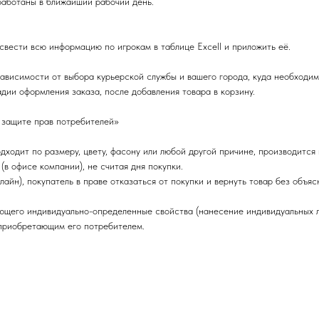
работаны в ближайший рабочий день.
 свести всю информацию по игрокам в таблице Excell и приложить её.
зависимости от выбора курьерской службы и вашего города, куда необходим
дии оформления заказа, после добавления товара в корзину.
 защите прав потребителей»
ходит по размеру, цвету, фасону или любой другой причине, производится
(в офисе компании), не считая дня покупки.
йн), покупатель в праве отказаться от покупки и вернуть товар без объяс
ющего индивидуально-определенные свойства (нанесение индивидуальных ло
 приобретающим его потребителем.